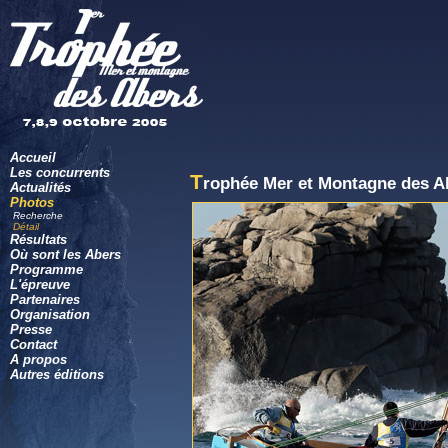
Accueil
Les concurrents
T
rophée Mer et Montagne des A
Actualités
Photos
Recherche
Détail
Résultats
Où sont les Abers
Programme
L'épreuve
Partenaires
Organisation
Presse
Contact
A propos
Autres éditions