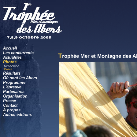
Accueil
Les concurrents
T
rophée Mer et Montagne des A
Actualités
Photos
Recherche
Détail
Résultats
Où sont les Abers
Programme
L'épreuve
Partenaires
Organisation
Presse
Contact
A propos
Autres éditions