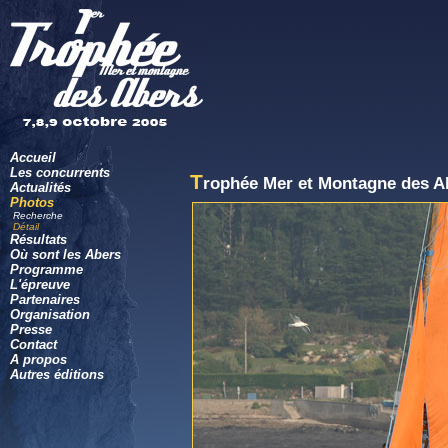
Accueil
Les concurrents
T
rophée Mer et Montagne des A
Actualités
Photos
Recherche
Détail
Résultats
Où sont les Abers
Programme
L'épreuve
Partenaires
Organisation
Presse
Contact
A propos
Autres éditions