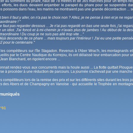
 foncer au somment du phare, haut de 78 mètres et de 365 marches pour un temps rec
 efforts, les duos devaient enjamber le parapet du phare pour se suspendre dans
poissons dans l'eau, les marins ne montraient pas une grande décontraction ... sur 
t bien il faut y aller, on n'a pas le choix non ? Allez, je ne pense à rien et je ne reg
aordinaire ! "
ne faut pas regarder dessous ... Je n'ai pas regardé en bas une seule fois, j'ai regardé
n idiot. J'ai foncé et à mi-chemin je n'avais plus de jambes ! Au début de la desc
raordinaire ! Du coup je ne suis pas allé trop vite ..."
s déjà descendu de ce phare ... mais toujours par l'intérieur ! J'ai eu une petite pe
2 pour le centenaire."
les compétiteurs sur l'île Stagadon. Revenus à l'Aber Wrac'h, les montagnards et
lis par le Centre Nautique du Korrejou, ils ont délaissé leur embarcation pour un
 Jean Blanchard, en rigolent encore ...
onnait rendez-vous aux concurrents mais la houle aussi ... La flotte quittait Plouguer
rse à procéder à une réduction de parcours. La journée s'achevait par une manche de
s compétiteurs lors de la remise des prix et sur les différents sites durant les tro
des Abers et de Champagny en Vanoise - qui accueille le Trophée en montagne 
mmuniqués
N°01