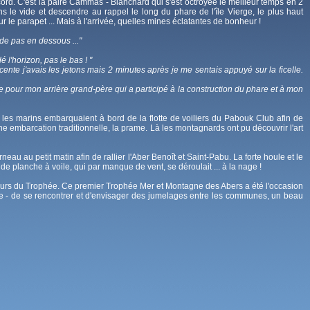
ord. C'est la paire Cammas - Blanchard qui s'est octroyée le meilleur temps en 2
 le vide et descendre au rappel le long du phare de l'île Vierge, le plus haut
le parapet ... Mais à l'arrivée, quelles mines éclatantes de bonheur !
arde pas en dessous ..."
 l'horizon, pas le bas ! "
ente j'avais les jetons mais 2 minutes après je me sentais appuyé sur la ficelle.
nsée pour mon arrière grand-père qui a participé à la construction du phare et à mon
 les marins embarquaient à bord de la flotte de voiliers du Pabouk Club afin de
e embarcation traditionnelle, la prame. Là les montagnards ont pu découvrir l'art
neau au petit matin afin de rallier l'Aber Benoît et Saint-Pabu. La forte houle et le
 planche à voile, qui par manque de vent, se déroulait ... à la nage !
is jours du Trophée. Ce premier Trophée Mer et Montagne des Abers a été l'occasion
- de se rencontrer et d'envisager des jumelages entre les communes, un beau