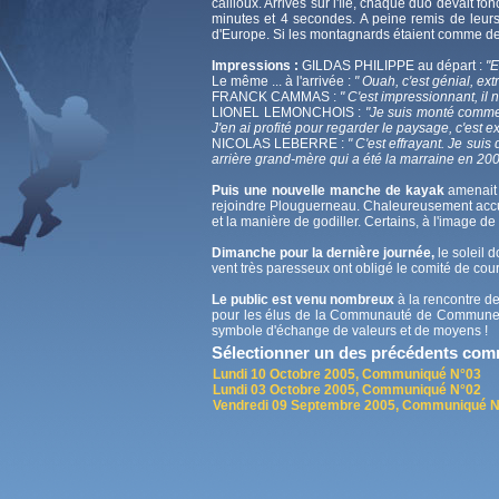
cailloux. Arrivés sur l'île, chaque duo devait
minutes et 4 secondes. A peine remis de leurs
d'Europe. Si les montagnards étaient comme des 
Impressions :
GILDAS PHILIPPE au départ :
"E
Le même ... à l'arrivée :
" Ouah, c'est génial, extr
FRANCK CAMMAS :
" C'est impressionnant, il 
LIONEL LEMONCHOIS :
"Je suis monté comme u
J'en ai profité pour regarder le paysage, c'est ext
NICOLAS LEBERRE :
" C'est effrayant. Je sui
arrière grand-mère qui a été la marraine en 200
Puis une nouvelle manche de kayak
amenait 
rejoindre Plouguerneau. Chaleureusement accueil
et la manière de godiller. Certains, à l'image de
Dimanche pour la dernière journée,
le soleil d
vent très paresseux ont obligé le comité de cou
Le public est venu nombreux
à la rencontre de
pour les élus de la Communauté de Communes 
symbole d'échange de valeurs et de moyens !
Sélectionner un des précédents co
Lundi 10 Octobre 2005, Communiqué N°03
Lundi 03 Octobre 2005, Communiqué N°02
Vendredi 09 Septembre 2005, Communiqué 