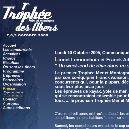
Accueil
Les concurrents
Lundi 10 Octobre 2005, Communiqué
Actualités
L
Photos
ionel Lemonchois et Franck Ad
Résultats
" Un week-end de rêve dans un s
Où sont les Abers
Programme
Le premier Trophée Mer et Montagne
L'épreuve
par son co-équipier Franck Adisson,
Partenaires
concurrents qui, pour la plupart, déc
Organisation
sous leur plus beau jour.
Presse
Les épreuves de kayak, yole de mer, 
Espace presse
qui se rencontraient ensemble pour l
Communiqués
Contact
tous, ... le prochain Trophée Mer et
A propos
Autres éditions
C'est vendredi après-midi qu'ont débuté les 
compétiteurs qui, peu habitués à ramer, se sont
Samedi, les compétiteurs mettaient le cap sur